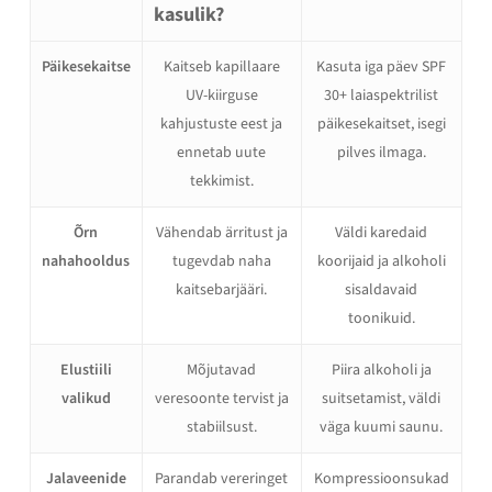
kasulik?
Päikesekaitse
Kaitseb kapillaare
Kasuta iga päev SPF
UV-kiirguse
30+ laiaspektrilist
kahjustuste eest ja
päikesekaitset, isegi
ennetab uute
pilves ilmaga.
tekkimist.
Õrn
Vähendab ärritust ja
Väldi karedaid
nahahooldus
tugevdab naha
koorijaid ja alkoholi
kaitsebarjääri.
sisaldavaid
toonikuid.
Elustiili
Mõjutavad
Piira alkoholi ja
valikud
veresoonte tervist ja
suitsetamist, väldi
stabiilsust.
väga kuumi saunu.
Jalaveenide
Parandab vereringet
Kompressioonsukad