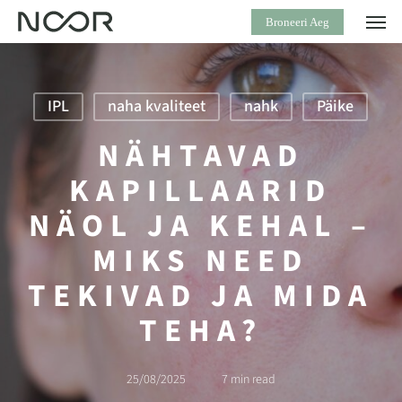
Skip
Men
Broneeri Aeg
to
main
content
IPL
naha kvaliteet
nahk
Päike
NÄHTAVAD
KAPILLAARID
NÄOL JA KEHAL –
MIKS NEED
TEKIVAD JA MIDA
TEHA?
25/08/2025
7 min read