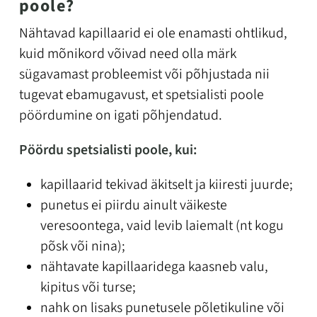
poole?
Nähtavad kapillaarid ei ole enamasti ohtlikud,
kuid mõnikord võivad need olla märk
sügavamast probleemist või põhjustada nii
tugevat ebamugavust, et spetsialisti poole
pöördumine on igati põhjendatud.
Pöördu spetsialisti poole, kui:
kapillaarid tekivad äkitselt ja kiiresti juurde;
punetus ei piirdu ainult väikeste
veresoontega, vaid levib laiemalt (nt kogu
põsk või nina);
nähtavate kapillaaridega kaasneb valu,
kipitus või turse;
nahk on lisaks punetusele põletikuline või