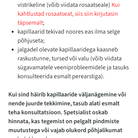
vistrikeline (võib viidata rosaatseale)
Kui
kahtlustad rosaatseat, siis siin kirjutasin
täpsemalt
;
kapillaarid tekivad noores eas ilma selge
põhjuseta;
jalgadel olevate kapillaaridega kaasneb
raskustunne, tursed või valu (võib viidata
sügavamatele veeniprobleemidele ja tasuks
konsulteerida esmalt perearstiga).
Kui sind häirib kapillaaride väljanägemine või
nende juurde tekkimine, tasub alati esmalt
teha konsultatsioon. Spetsialist oskab
hinnata, kas tegemist on pelgalt pindmiste
muutustega või vajab olukord põhjalikumat