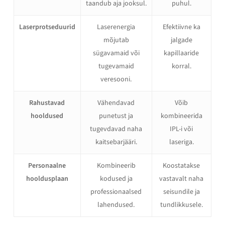
taandub aja jooksul.
puhul.
Laserprotseduurid
Laserenergia
Efektiivne ka
mõjutab
jalgade
sügavamaid või
kapillaaride
tugevamaid
korral.
veresooni.
Rahustavad
Vähendavad
Võib
hooldused
punetust ja
kombineerida
tugevdavad naha
IPL-i või
kaitsebarjääri.
laseriga.
Personaalne
Kombineerib
Koostatakse
hooldusplaan
kodused ja
vastavalt naha
professionaalsed
seisundile ja
lahendused.
tundlikkusele.