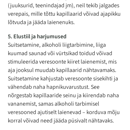
(juuksurid, teenindajad jm), neil tekib jalgades
verepais, mille tõttu kapillaarid võivad ajapikku
lõtvuda ja jääda laienenuks.
5. Elustiil ja harjumused
Suitsetamine, alkoholi liigtarbimine, liiga
kuumad saunad või vürtsikad toidud võivad
stimuleerida veresoonte kiiret laienemist, mis
aja jooksul muudab kapillaarid nähtavamaks.
Suitsetamine kahjustab veresoonte sisekihti ja
vähendab naha hapnikuvarustust. See
nõrgestab kapillaaride seinu ja kiirendab naha
vananemist, samas alkoholi tarbimisel
veresooned ajutiselt laienevad – korduva mõju
korral võivad need jääda püsivalt nähtavaks.