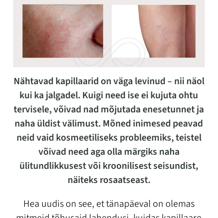
Nähtavad kapillaarid on väga levinud – nii näol
kui ka jalgadel. Kuigi need ise ei kujuta ohtu
tervisele, võivad nad mõjutada enesetunnet ja
naha üldist välimust. Mõned inimesed peavad
neid vaid kosmeetiliseks probleemiks, teistel
võivad need aga olla märgiks naha
ülitundlikkusest või kroonilisest seisundist,
näiteks rosaatseast.
Hea uudis on see, et tänapäeval on olemas
mitmeid tõhusaid lahendusi, kuidas kapillaare