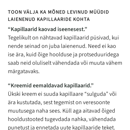
TOON VÄLJA KA MÕNED LEVINUD MÜÜDID
LAIENENUD KAPILLAARIDE KOHTA
“Kapillaarid kaovad iseenesest.”
Tegelikult on nähtavad kapillaarid püsivad, kui
nende seinad on juba laienenud. Need ei kao
ise ära, kuid õige hoolduse ja protseduuridega
saab neid oluliselt vähendada või muuta vähem
märgatavaks.
“Kreemid eemaldavad kapillaarid.”
Ükski kreem ei suuda kapillaare “sulguda” või
ära kustutada, sest tegemist on veresoonte
muutusega naha sees. Küll aga aitavad õiged
hooldustooted tugevdada nahka, vähendada
punetust ja ennetada uute kapillaaride teket.