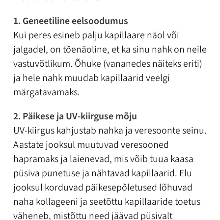
1. Geneetiline eelsoodumus
Kui peres esineb palju kapillaare näol või
jalgadel, on tõenäoline, et ka sinu nahk on neile
vastuvõtlikum. Õhuke (vananedes näiteks eriti)
ja hele nahk muudab kapillaarid veelgi
märgatavamaks.
2. Päikese ja UV-kiirguse mõju
UV-kiirgus kahjustab nahka ja veresoonte seinu.
Aastate jooksul muutuvad veresooned
hapramaks ja laienevad, mis võib tuua kaasa
püsiva punetuse ja nähtavad kapillaarid. Elu
jooksul korduvad päikesepõletused lõhuvad
naha kollageeni ja seetõttu kapillaaride toetus
väheneb, mistõttu need jäävad püsivalt