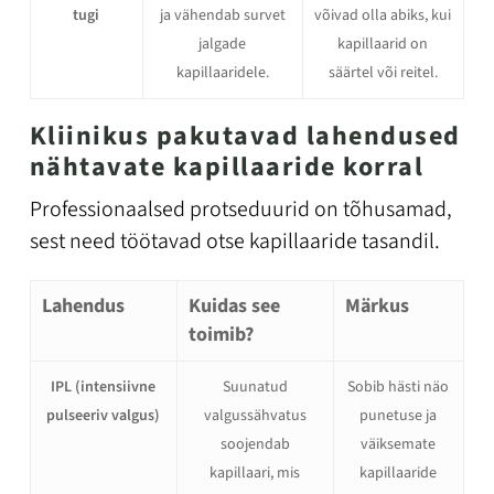
tugi
ja vähendab survet
võivad olla abiks, kui
jalgade
kapillaarid on
kapillaaridele.
säärtel või reitel.
Kliinikus pakutavad lahendused
nähtavate kapillaaride korral
Professionaalsed protseduurid on tõhusamad,
sest need töötavad otse kapillaaride tasandil.
Lahendus
Kuidas see
Märkus
toimib?
IPL (intensiivne
Suunatud
Sobib hästi näo
pulseeriv valgus)
valgussähvatus
punetuse ja
soojendab
väiksemate
kapillaari, mis
kapillaaride