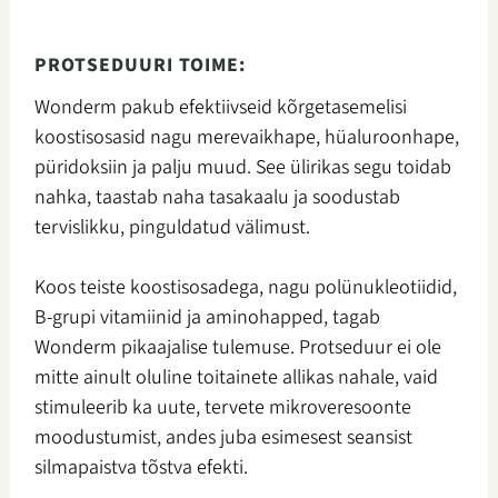
PROTSEDUURI TOIME:
Wonderm pakub efektiivseid kõrgetasemelisi
koostisosasid nagu merevaikhape, hüaluroonhape,
püridoksiin ja palju muud. See ülirikas segu toidab
nahka, taastab naha tasakaalu ja soodustab
tervislikku, pinguldatud välimust.
Koos teiste koostisosadega, nagu polünukleotiidid,
B-grupi vitamiinid ja aminohapped, tagab
Wonderm pikaajalise tulemuse. Protseduur ei ole
mitte ainult oluline toitainete allikas nahale, vaid
stimuleerib ka uute, tervete mikroveresoonte
moodustumist, andes juba esimesest seansist
silmapaistva tõstva efekti.