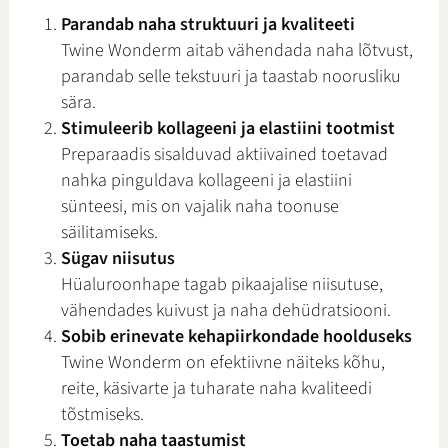
Parandab naha struktuuri ja kvaliteeti
Twine Wonderm aitab vähendada naha lõtvust,
parandab selle tekstuuri ja taastab noorusliku
sära.
Stimuleerib kollageeni ja elastiini tootmist
Preparaadis sisalduvad aktiivained toetavad
nahka pinguldava kollageeni ja elastiini
sünteesi, mis on vajalik naha toonuse
säilitamiseks.
Sügav niisutus
Hüaluroonhape tagab pikaajalise niisutuse,
vähendades kuivust ja naha dehüdratsiooni.
Sobib erinevate kehapiirkondade hoolduseks
Twine Wonderm on efektiivne näiteks kõhu,
reite, käsivarte ja tuharate naha kvaliteedi
tõstmiseks.
Toetab naha taastumist