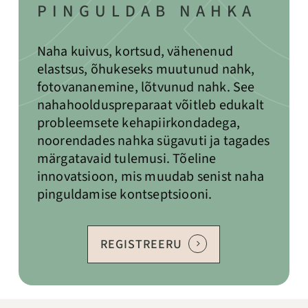
PINGULDAB
NAHKA
Naha kuivus, kortsud, vähenenud
elastsus, õhukeseks muutunud nahk,
fotovananemine, lõtvunud nahk. See
nahahoolduspreparaat võitleb edukalt
probleemsete kehapiirkondadega,
noorendades nahka sügavuti ja tagades
märgatavaid tulemusi. Tõeline
innovatsioon, mis muudab senist naha
pinguldamise kontseptsiooni.
REGISTREERU