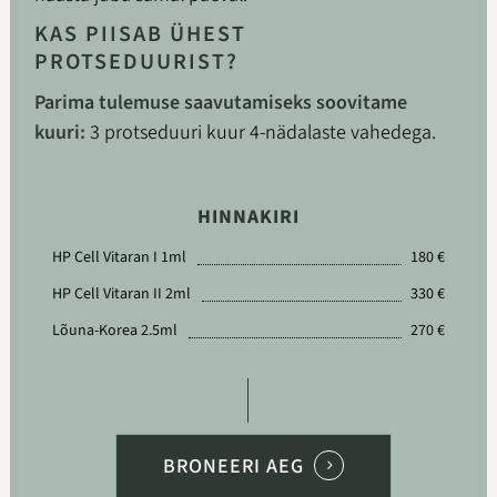
KAS PIISAB ÜHEST
PROTSEDUURIST?
Parima tulemuse saavutamiseks soovitame
kuuri:
3 protseduuri kuur 4-nädalaste vahedega.
HINNAKIRI
HP Cell Vitaran I 1ml
180 €
HP Cell Vitaran II 2ml
330 €
Lõuna-Korea 2.5ml
270 €
BRONEERI AEG