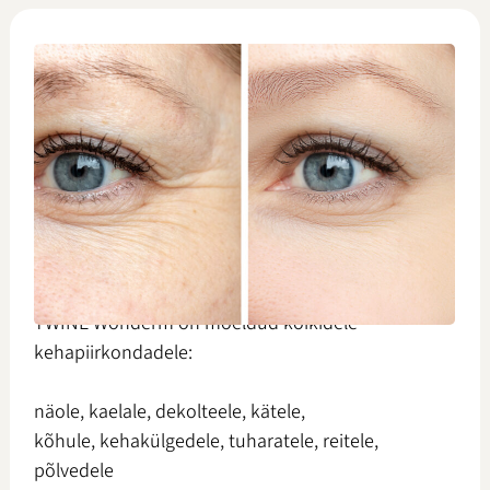
TWINE Wonderm on mõeldud kõikidele
kehapiirkondadele:
näole,
kaelale,
dekolteele,
kätele,
kõhule,
kehakülgedele,
tuharatele,
reitele,
põlvedele