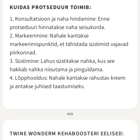
KUIDAS PROTSEDUUR TOIMIB:
1. Konsultatsioon
ja
naha
hindamine
: Enne
protseduuri
hinnatakse
naha
seisukorda
.
2.
Markeerimine
:
Nahale
kantakse
markeerimispunktid
, et
tähistada
süstimist
vajavad
piirkonnad
.
3.
Süstimine
:
Lahus
süstitakse
nahka
,
kus
see
hakkab
nahka
niisutama
ja
pinguldama
.
4.
Lõpphooldus
:
Nahale
kantakse
rahustav
kreem
ja
antakse
juhised
taastumiseks
.
TWINE WONDERM KEHABOOSTERI EELISED: