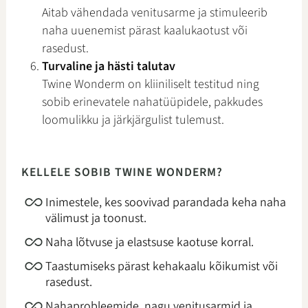
Aitab vähendada venitusarme ja stimuleerib
naha uuenemist pärast kaalukaotust või
rasedust.
Turvaline ja hästi talutav
Twine Wonderm on kliiniliselt testitud ning
sobib erinevatele nahatüüpidele, pakkudes
loomulikku ja järkjärgulist tulemust.
KELLELE SOBIB TWINE WONDERM?
Inimestele, kes soovivad parandada keha naha
välimust ja toonust.
Naha lõtvuse ja elastsuse kaotuse korral.
Taastumiseks pärast kehakaalu kõikumist või
rasedust.
Nahaprobleemide, nagu venitusarmid ja