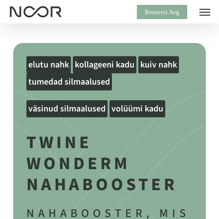
Skip
Men
Broneeri Aeg
to
main
content
elutu nahk
kollageeni kadu
kuiv nahk
tumedad silmaalused
väsinud silmaalused
volüümi kadu
TWINE
WONDERM
NAHABOOSTER
NAHABOOSTER,
MIS