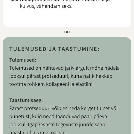
kuivus, vähendamiseks.
TULEMUSED JA TAASTUMINE:
Tulemused:
Tulemused on nähtavad järk-järgult mõne nädala
jooksul pärast protseduuri, kuna nahk hakkab
tootma rohkem kollageeni ja elastiini.
Taastumisaeg:
Pärast protseduuri võib esineda kerget turset või
punetust, kuid need taanduvad paari päeva
jooksul. Igapäevaste tegevuste juurde saab
naasta juba samal päeval.